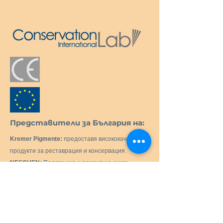
Представители за България на:
Kremer Pigmente:
предоставя висококачествени
продукти за реставрация и консервация.
NESCHEN:
Поддръжка и ремонт на книги.
MostraLog:
Регистратор на данни.
PMCG Microclimate Generator:
Активен
генератор на микроклимат за музейни витрини.
C.T.S. SRL:
Доставка на всички продукти и
оборудване, необходими за реставрацията и