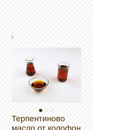
Терпентиново
масло от колофон