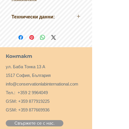
Технически данни:
Химично описание:
Естествена
смола в терпентиново масло
Форма:
паста
Разтворимост във
вода:
неразтворим
Контакт
Температура на
запалване:
220°C (терпентин)
ул. Баба Тонка 13 А
Точка на кипене:
154 - 170°C
1517 София, България
(терпентин)
info@conservationlabinternational.com
Тел.:
+359 2 9964049
GSM:
+359 877919225
GSM:
+359 877669936
Свържете се с нас.