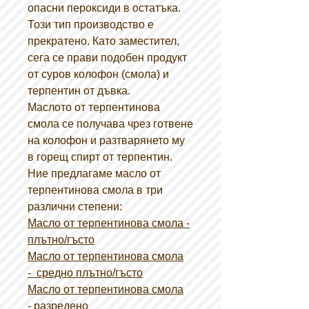
опасни пероксиди в остатъка.
Този тип производство е
прекратено. Като заместител,
сега се прави подобен продукт
от суров колофон (смола) и
терпентин от дъвка.
Маслото от терпентинова
смола се получава чрез готвене
на колофон и разтварянето му
в горещ спирт от терпентин.
Ние предлагаме масло от
терпентинова смола в три
различни степени:
Масло от терпентинова смола -
плътно/гъсто
Масло от терпентинова смола
- средно плътно/гъсто
Масло от терпентинова смола
- разредено