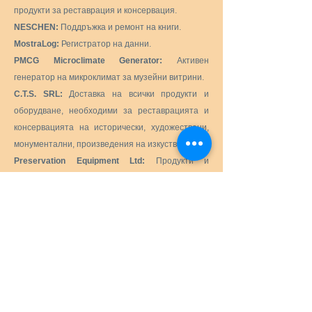
продукти за реставрация и консервация.
NESCHEN:
Поддръжка и ремонт на книги.
MostraLog:
Регистратор на данни.
PMCG Microclimate Generator:
Активен
генератор на микроклимат за музейни витрини.
C.T.S. SRL:
Доставка на всички продукти и
оборудване, необходими за реставрацията и
консервацията на исторически, художествени,
монументални, произведения на изкуството.
Preservation Equipment Ltd:
Продукти и
консумативи за консервация и съхранение на
артефакти, произведения на изкуството и
архиви за квестори, библиотекари, уредници,
архивисти, фотографи и др.
KLUG - CONSERVATION:
Продукти за
дългосрочно съхранение на културни ценности
за архиви, музеи, библиотеки и рамки за
картини.