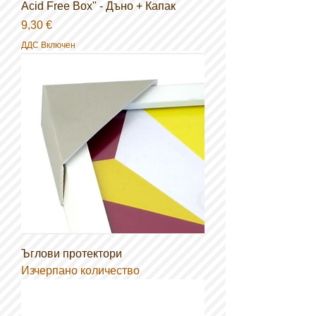
Acid Free Box" - Дъно + Капак
Цена
9,30 €
ДДС Включен
Ъглови протектори
Изчерпано количество