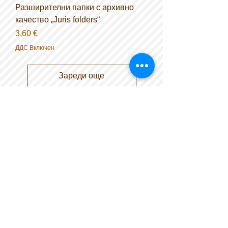
Разширителни папки с архивно
качество „Juris folders“
Цена
3,60 €
ДДС Включен
Зареди още
Контакт
ул. Баба Тонка 13 А
1517 София, България
info@conservationlabinternational.com
Тел.:
+359 2 9964049
GSM:
+359 877919225
GSM:
+359 877669936