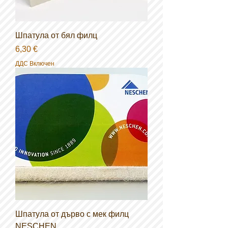
Шпатула от бял филц
Цена
6,30 €
ДДС Включен
Шпатула от дърво с мек филц
NESCHEN