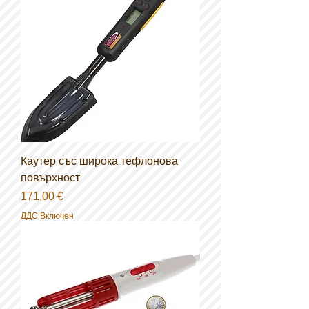
Каутер със широка тефлонова
повърхност
Цена
171,00 €
ДДС Включен