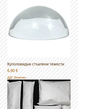
Куполовидни стъклени тежести
Цена
6,90 €
ДДС Включен