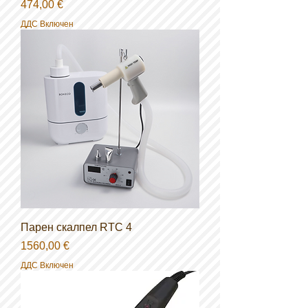
Цена
474,00 €
ДДС Включен
Парен скалпел RTC 4
Цена
1560,00 €
ДДС Включен