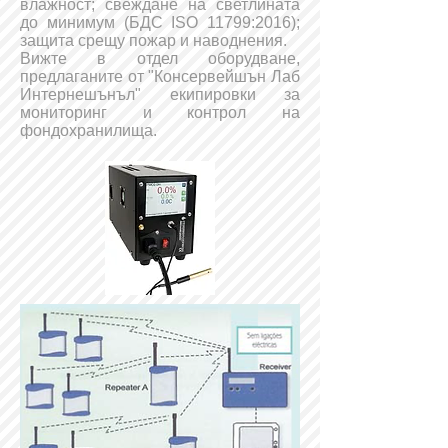
влажност; свеждане на светлината
до минимум (БДС ISO 11799:2016);
защита срещу пожар и наводнения.
Вижте в отдел оборудване,
предлаганите от "Консервейшън Лаб
Интернешънъл" екипировки за
мониторинг и контрол на
фондохранилища.