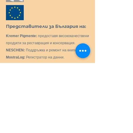
Представители за България на:
Kremer Pigmente:
предоставя висококачествени
продукти за реставрация и консервация.
NESCHEN:
Поддръжка и ремонт на книги.
MostraLog:
Регистратор на данни.
PMCG Microclimate Generator:
Активен
генератор на микроклимат за музейни витрини.
C.T.S. SRL:
Доставка на всички продукти и
оборудване, необходими за реставрацията и
консервацията на исторически, художествени,
монументални, произведения на изкуството.
Preservation Equipment Ltd:
Продукти и
консумативи за консервация и съхранение на
артефакти, произведения на изкуството и
архиви за квестори, библиотекари, уредници,