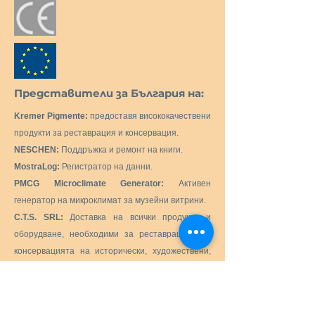
Представители за България на:
Kremer Pigmente:
предоставя висококачествени
продукти за реставрация и консервация.
NESCHEN:
Поддръжка и ремонт на книги.
MostraLog:
Регистратор на данни.
PMCG Microclimate Generator:
Активен
генератор на микроклимат за музейни витрини.
C.T.S. SRL:
Доставка на всички продукти и
оборудване, необходими за реставрацията и
консервацията на исторически, художествени,
монументални, произведения на изкуството.
Preservation Equipment Ltd:
Продукти и
консумативи за консервация и съхранение на