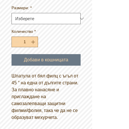
Размери:
*
Количество
*
Добави в кошницата
Шпатула от бял филц с ъгъл от
45 ° на една от дългите страни.
За плавно нанасяне и
приглаждане на
самозалепващи защитни
филми/фолия, така че да не се
образуват мехурчета.