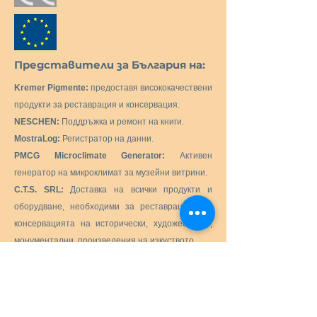
Представители за България на:
Kremer Pigmente:
предоставя висококачествени
продукти за реставрация и консервация.
NESCHEN:
Поддръжка и ремонт на книги.
MostraLog:
Регистратор на данни.
PMCG Microclimate Generator:
Активен
генератор на микроклимат за музейни витрини.
C.T.S. SRL:
Доставка на всички продукти и
оборудване, необходими за реставрацията и
консервацията на исторически, художествени,
монументални, произведения на изкуството.
Preservation Equipment Ltd:
Продукти и
консумативи за консервация и съхранение на
артефакти, произведения на изкуството и
архиви за квестори, библиотекари, уредници,