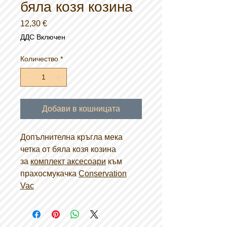
бяла козя козина
Цена
12,30 €
ДДС Включен
Количество
*
Добави в кошницата
Допълнителна кръгла мека
четка от бяла козя козина
за
комплект аксесоари
към
прахосмукачка
Conservation
Vac