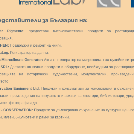
дставители за България на:
er Pigmente:
предоставя висококачествени продукти за реставра
рвация.
HEN:
Поддръжка и ремонт на книги.
aLog:
Регистратор на данни.
Microclimate Generator:
Активен генератор на микроклимат за музейни витр
. SRL:
Доставка на всички продукти и оборудване, необходими за реставрац
ервацията на исторически, художествени, монументални, произведен
твото.
rvation Equipment Ltd:
Продукти и консумативи за консервация и съхранен
акти, произведения на изкуството и архиви за квестори, библиотекари, уре
исти, фотографи и др.
 - CONSERVATION:
Продукти за дългосрочно съхранение на културни ценно
и, музеи, библиотеки и рамки за картини.