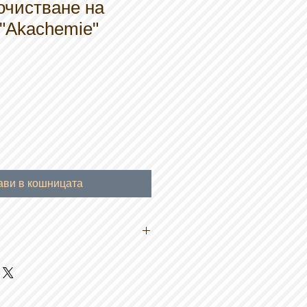
очистване на
"Akachemie"
ави в кошницата
на 180 мм х 70 мм с фини дупки
за изливане и подвижен плот.