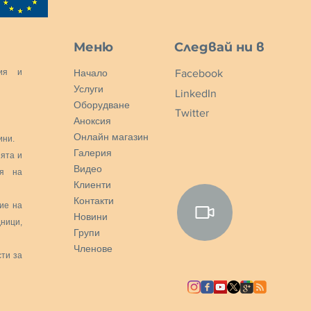
Меню
Следвай ни в
ция и
Начало
Facebook
Услуги
LinkedIn
Оборудване
Twitter
Аноксия
Онлайн магазин
ини.
Галерия
ията и
Видео
ия на
Клиенти
Контакти
ие на
Новини
дници,
Групи
Членове
сти за