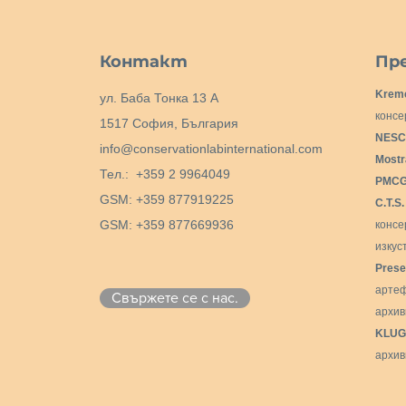
Контакт
Пре
Krem
ул. Баба Тонка 13 А
консе
1517 София, България
NESC
info@conservationlabinternational.com
Mostr
Тел.: +359 2 9964049
PMCG 
GSM: +359 877919225
C.T.S
GSM: +359 877669936
конс
изкус
Prese
артеф
Свържете се с нас.
архив
KLUG
архив