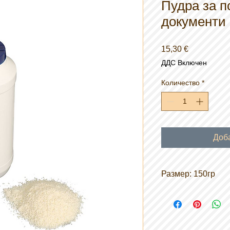
Пудра за п
документи 
Цена
15,30 €
ДДС Включен
Количество
*
Доб
Размер: 150гр
Контейнер с височи
за поръсване, слот 