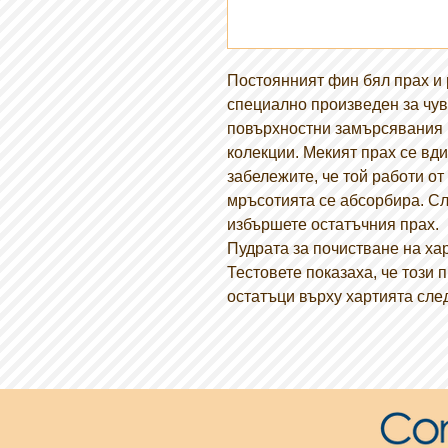
Постоянният фин бял прах и 
специално произведен за чув
повърхностни замърсявания 
колекции. Мекият прах се вд
забележите, че той работи от
мръсотията се абсорбира. Сле
избършете остатъчния прах.
Пудрата за почистване на ха
Тестовете показаха, че този 
остатъци върху хартията сле