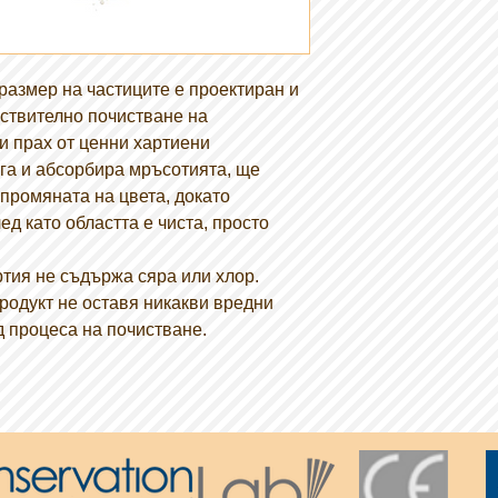
размер на частиците е проектиран и
ствително почистване на
и прах от ценни хартиени
ига и абсорбира мръсотията, ще
 промяната на цвета, докато
д като областта е чиста, просто
ртия не съдържа сяра или хлор.
продукт не оставя никакви вредни
д процеса на почистване.