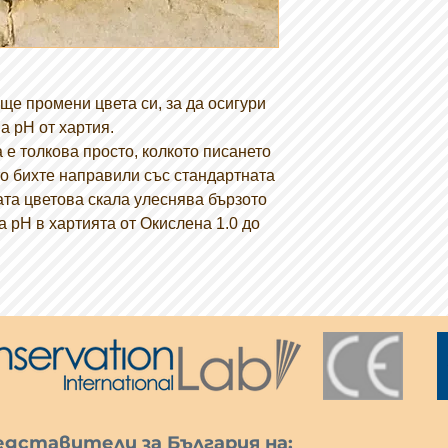
ще промени цвета си, за да осигури
а рН от хартия.
 е толкова просто, колкото писането
то бихте направили със стандартната
ата цветова скала улеснява бързото
 рН в хартията от Окислена 1.0 до
дставители за България на: