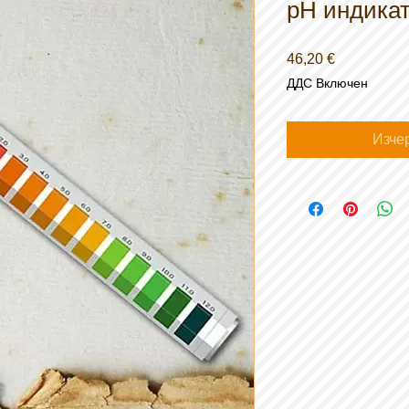
pH индика
Цена
46,20 €
ДДС Включен
Изче