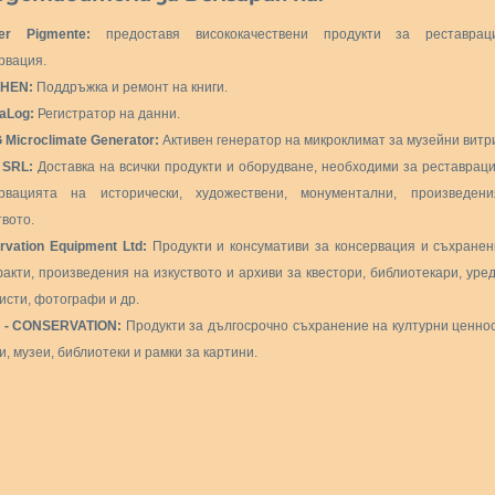
er Pigmente:
предоставя висококачествени продукти за реставра
рвация.
HEN:
Поддръжка и ремонт на книги.
aLog:
Регистратор на данни.
Microclimate Generator:
Активен генератор на микроклимат за музейни витр
. SRL:
Доставка на всички продукти и оборудване, необходими за реставрац
ервацията на исторически, художествени, монументални, произведен
твото.
rvation Equipment Ltd:
Продукти и консумативи за консервация и съхранен
акти, произведения на изкуството и архиви за квестори, библиотекари, уре
исти, фотографи и др.
 - CONSERVATION:
Продукти за дългосрочно съхранение на културни ценно
и, музеи, библиотеки и рамки за картини.