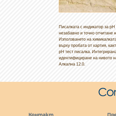
Писалката с индикатор за рН 
незабавно и точно отчитане н
Използването на химикалката
върху пробата от хартия, как
рН тест писалка. Интегриран
идентифициране на нивото на
Алкална 12.0.
Контакт
Пре