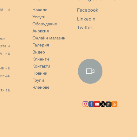
ция и
Начало
Facebook
Услуги
LinkedIn
Оборудване
Twitter
Аноксия
Онлайн магазин
ини.
Галерия
ията и
Видео
ия на
Клиенти
Контакти
ие на
Новини
дници,
Групи
Членове
сти за