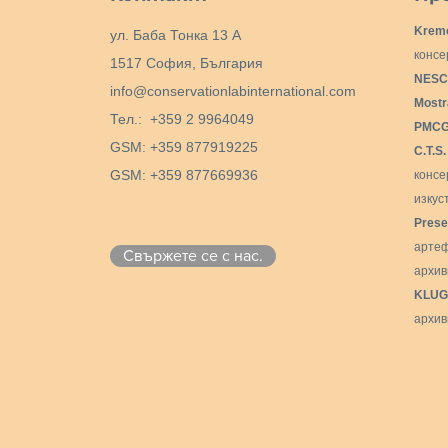
Krem
ул. Баба Тонка 13 А
консе
1517 София, България
NESC
info@conservationlabinternational.com
Mostr
Тел.: +359 2 9964049
PMCG 
GSM: +359 877919225
C.T.S
GSM: +359 877669936
конс
изкус
Prese
артеф
Свържете се с нас.
архив
KLUG
архив