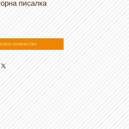
торна писалка
рпано количество