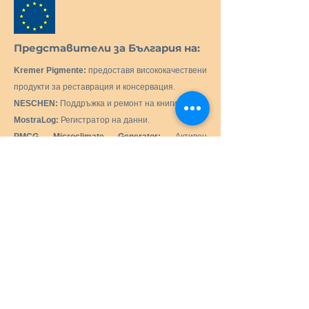
Представители за България на:
Kremer Pigmente:
предоставя висококачествени
продукти за реставрация и консервация.
NESCHEN:
Поддръжка и ремонт на книги.
MostraLog:
Регистратор на данни.
PMCG Microclimate Generator:
Активен
генератор на микроклимат за музейни витрини.
C.T.S. SRL:
Доставка на всички продукти и
оборудване, необходими за реставрацията и
консервацията на исторически, художествени,
монументални, произведения на изкуството.
Preservation Equipment Ltd:
Продукти и
консумативи за консервация и съхранение на
артефакти, произведения на изкуството и
архиви за квестори, библиотекари, уредници,
архивисти, фотографи и др.