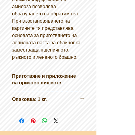
амилоза позволява
образуването на обратим гел.
При възстановяването на
картините тя представлява
основата за приготвянето на
лепилната паста за облицовка,
заместваща пшеничното,
ръжното и лененото брашно.
Приготвяне и приложение
на оризово нишесте:
Смесете 1 част от оризово нишесте
Опаковка: 1 кг.
на прах и 4 части студена вода.
Гответе на водна баня при
температура не по-висока от 65 ° C
за около 30 минути, докато се
получи полупрозрачен гел. За да
проверите точно температурата на