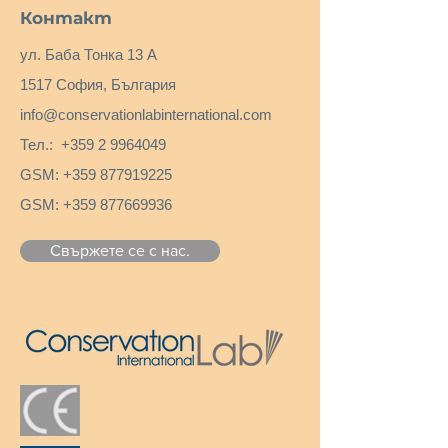
водата и лепилото, препоръчваме
Контакт
да използвате цифров термометър
със сонда или модерен
ул. Баба Тонка 13 А
инфрачервен термометър.
1517 София, България
Преди употреба прекарайте
info@conservationlabinternational.com
препарата през сито, за да се
получи по-голямо разреждане.
Тел.:
+359 2 9964049
Добавен с карбоксиметилцелулоза,
GSM:
+359 877919225
той получава по-голяма лекота,
като същевременно запазва
GSM:
+359 877669936
адхезивната си сила.
Свържете се с нас.