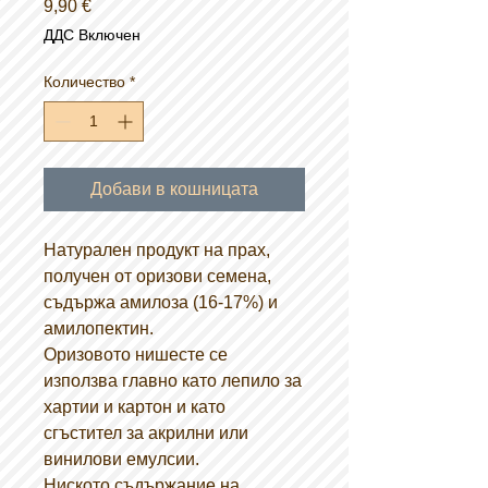
Цена
9,90 €
ДДС Включен
Количество
*
Добави в кошницата
Натурален продукт на прах,
получен от оризови семена,
съдържа амилоза (16-17%) и
амилопектин.
Оризовото нишесте се
използва главно като лепило за
хартии и картон и като
сгъстител за акрилни или
винилови емулсии.
Ниското съдържание на