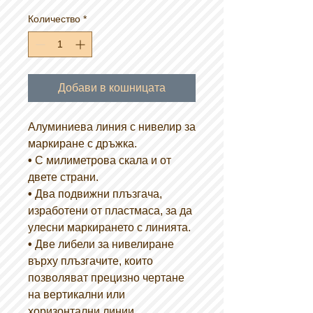
Количество
*
Добави в кошницата
Алуминиева линия с нивелир за
маркиране с дръжка.
•
С милиметрова скала и от
двете страни.
•
Два подвижни плъзгача,
изработени от пластмаса, за да
улесни маркирането с линията.
•
Две либели за нивелиране
върху плъзгачите, които
позволяват прецизно чертане
на вертикални или
хоризонтални линии.