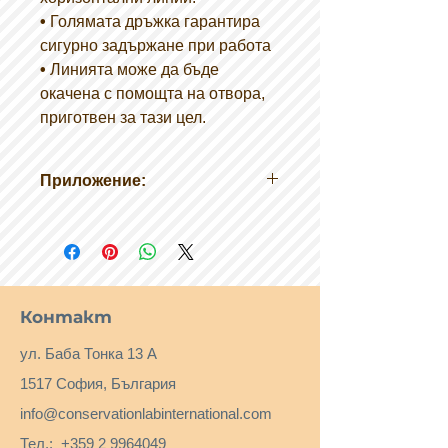
•
Голямата дръжка гарантира
сигурно задържане при работа
•
Линията може да бъде
окачена с помощта на отвора,
приготвен за тази цел.
Приложение:
За маркиране, чертане на прави
линии при декорация, ремонт,
строителство и други.
Контакт
ул. Баба Тонка 13 А
1517 София, България
info@conservationlabinternational.com
Тел.:
+359 2 9964049