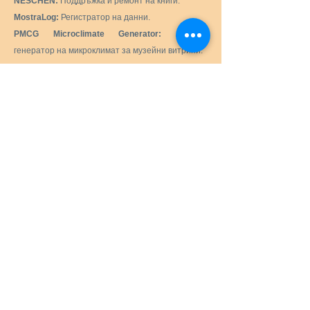
NESCHEN:
Поддръжка и ремонт на книги.
MostraLog:
Регистратор на данни.
PMCG Microclimate Generator:
Активен
генератор на микроклимат за музейни витрини.
C.T.S. SRL:
Доставка на всички продукти и
оборудване, необходими за реставрацията и
консервацията на исторически, художествени,
монументални, произведения на изкуството.
Preservation Equipment Ltd:
Продукти и
консумативи за консервация и съхранение на
артефакти, произведения на изкуството и
архиви за квестори, библиотекари, уредници,
архивисти, фотографи и др.
KLUG - CONSERVATION:
Продукти за
дългосрочно съхранение на културни ценности
за архиви, музеи, библиотеки и рамки за
картини.