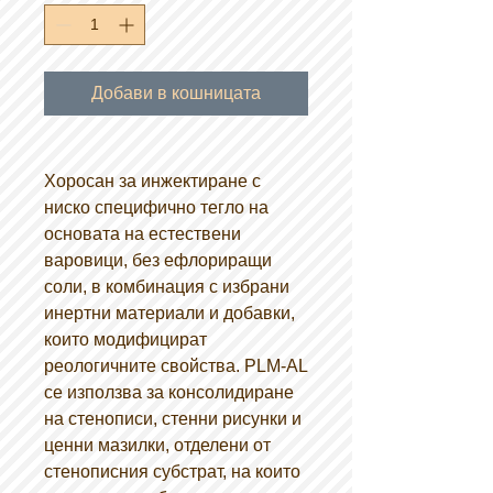
Добави в кошницата
Хоросан за инжектиране с
ниско специфично тегло на
основата на естествени
варовици, без ефлориращи
соли, в комбинация с избрани
инертни материали и добавки,
които модифицират
реологичните свойства. PLM-AL
се използва за консолидиране
на стенописи, стенни рисунки и
ценни мазилки, отделени от
стенописния субстрат, на които