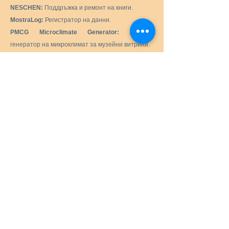
NESCHEN:
Поддръжка и ремонт на книги.
MostraLog:
Регистратор на данни.
PMCG Microclimate Generator:
Активен
генератор на микроклимат за музейни витрини.
C.T.S. SRL:
Доставка на всички продукти и
оборудване, необходими за реставрацията и
консервацията на исторически, художествени,
монументални, произведения на изкуството.
Preservation Equipment Ltd:
Продукти и
консумативи за консервация и съхранение на
артефакти, произведения на изкуството и
архиви за квестори, библиотекари, уредници,
архивисти, фотографи и др.
KLUG - CONSERVATION:
Продукти за
дългосрочно съхранение на културни ценности
за архиви, музеи, библиотеки и рамки за
картини.