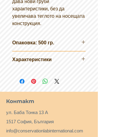
дава нови груби
характеристики, без да
увеличава теглото на носещата
конструкция.
Опаковка: 500 гр.
Характеристики
Разтворимост: неопределен
Цвят: сив, бял
Форма: прах
Контакт
ул. Баба Тонка 13 А
1517 София, България
info@conservationlabinternational.com