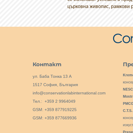
църковна живопис, рамкови р
Контакт
Пре
Krem
ул. Баба Тонка 13 А
консе
1517 София, България
NESC
info@conservationlabinternational.com
Mostr
Тел.: +359 2 9964049
PMCG 
GSM: +359 877919225
C.T.S
GSM: +359 877669936
конс
изкус
Prese