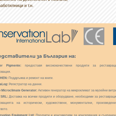
аботилници и т.н.
дставители за България на:
er Pigmente:
предоставя висококачествени продукти за реставра
рвация.
HEN:
Поддръжка и ремонт на книги.
aLog:
Регистратор на данни.
Microclimate Generator:
Активен генератор на микроклимат за музейни витр
. SRL:
Доставка на всички продукти и оборудване, необходими за реставрац
ервацията на исторически, художествени, монументални, произведен
твото.
rvation Equipment Ltd:
Продукти и консумативи за консервация и съхранен