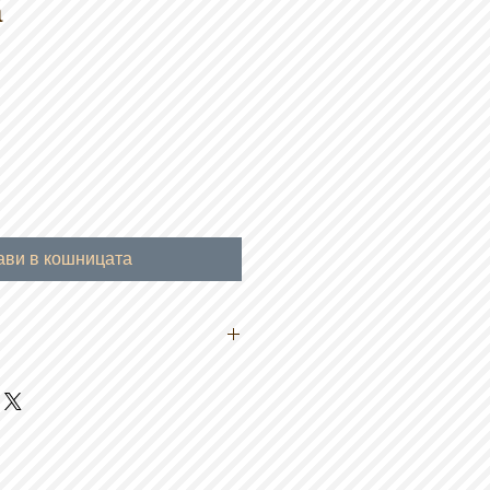
а
ави в кошницата