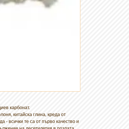
циев карбонат.
оня, китайска глина, креда от
а - всички те са от първо качество и
ължение на десетилетия в позлата,