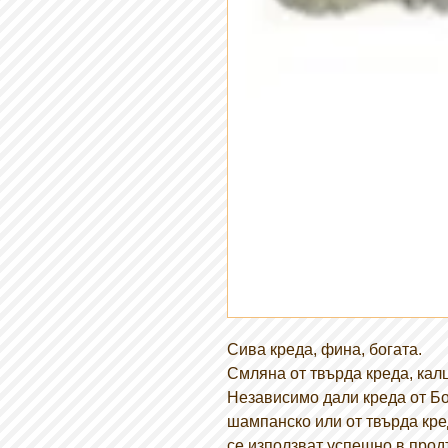
Сива креда, фина, богата.
Смляна от твърда креда, кал
Независимо дали креда от Бол
шампанско или от твърда кред
се използват успешно в прод