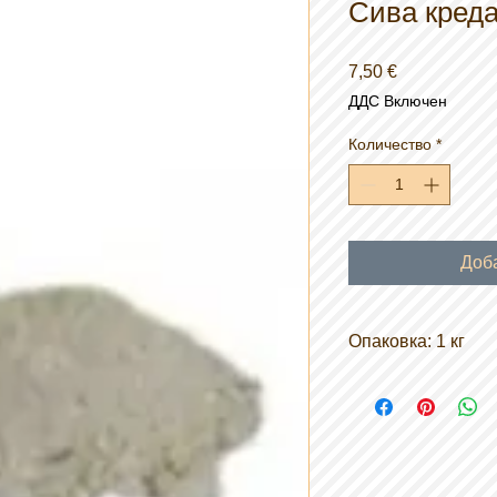
Сива кред
Цена
7,50 €
ДДС Включен
Количество
*
Доб
Опаковка: 1 кг