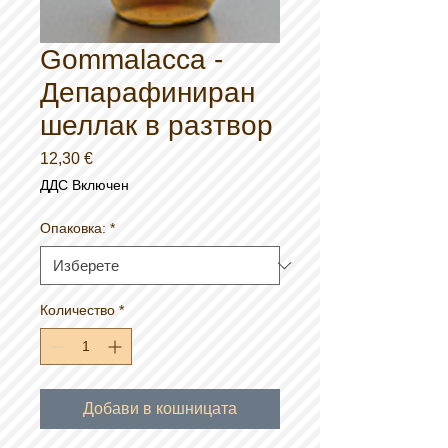
Gommalacca -
Депарафиниран
шеллак в разтвор
Цена
12,30 €
ДДС Включен
Опаковка:
*
Количество
*
Добави в кошницата