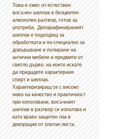
Това е смес от естествен
восъчен шеллак в безцветен
алкохолен разтвор, готов за
употреба. Депарафинираният
шеллак е подходящ за
обработката и по-специално за
довършване и полиране на
антични мебели и предмети от
светло дърво, на които искате
да придадете характерния
спирт и шеллак.
Характеризиращ се с високо
ниво на качество и практичност
при използване, восъчният
шеллак в разтвор се използва и
като краен защитен лак в
декорации от златни листа.