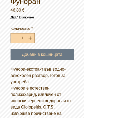
Фуноран
Цена
46,80 €
ДДС Включен
Количество
*
Добави в кошницата
Фунори-екстракт във водно-
алкохолен разтвор, готов за
употреба.
Фунори е естествен
полизахарид, извлечен от
японски червени водорасли от
вида Gloiopeltis.
C.T.S.
извършва пречистване на