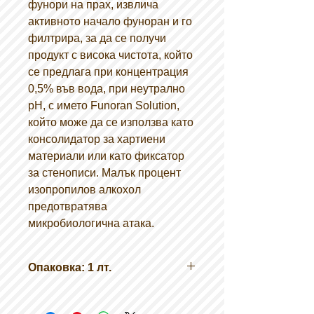
фунори на прах, извлича
активното начало фуноран и го
филтрира, за да се получи
продукт с висока чистота, който
се предлага при концентрация
0,5% във вода, при неутрално
рН, с името Funoran Solution,
който може да се използва като
консолидатор за хартиени
материали или като фиксатор
за стенописи. Малък процент
изопропилов алкохол
предотвратява
микробиологична атака.
Опаковка: 1 лт.