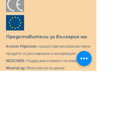
Представители за България на:
Kremer Pigmente:
предоставя висококачествени
продукти за реставрация и консервация.
NESCHEN:
Поддръжка и ремонт на книги.
MostraLog:
Регистратор на данни.
PMCG Microclimate Generator:
Активен
генератор на микроклимат за музейни витрини.
C.T.S. SRL:
Доставка на всички продукти и
оборудване, необходими за реставрацията и
консервацията на исторически, художествени,
монументални, произведения на изкуството.
Preservation Equipment Ltd:
Продукти и
консумативи за консервация и съхранение на
артефакти, произведения на изкуството и