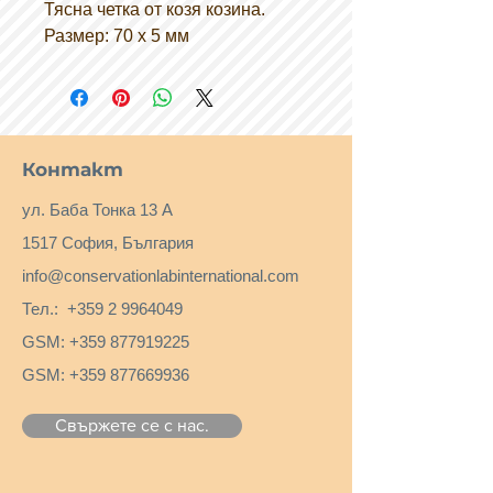
Тясна четка от козя козина.
Размер: 70 х 5 мм
Контакт
ул. Баба Тонка 13 А
1517 София, България
info@conservationlabinternational.com
Тел.:
+359 2 9964049
GSM:
+359 877919225
GSM:
+359 877669936
Свържете се с нас.