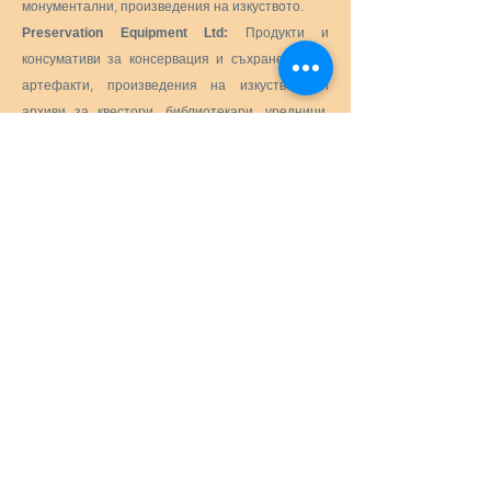
монументални, произведения на изкуството.
Preservation Equipment Ltd:
Продукти и
консумативи за консервация и съхранение на
артефакти, произведения на изкуството и
архиви за квестори, библиотекари, уредници,
архивисти, фотографи и др.
KLUG - CONSERVATION:
Продукти за
дългосрочно съхранение на културни ценности
за архиви, музеи, библиотеки и рамки за
картини.
Меню
Начало
Услуги
Оборудване
Аноксия
Онлайн магазин
Галерия